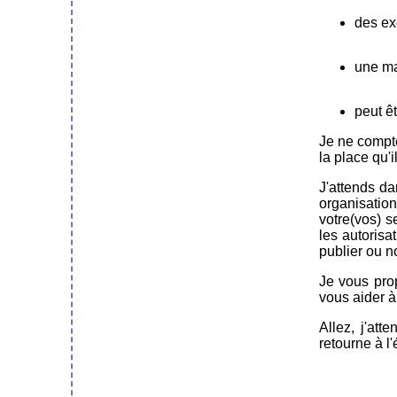
des ex
une mai
peut ê
Je ne compte
la place qu'i
J'attends d
organisation
votre(vos) s
les autorisa
publier ou n
Je vous pro
vous aider à
Allez, j'at
retourne à l