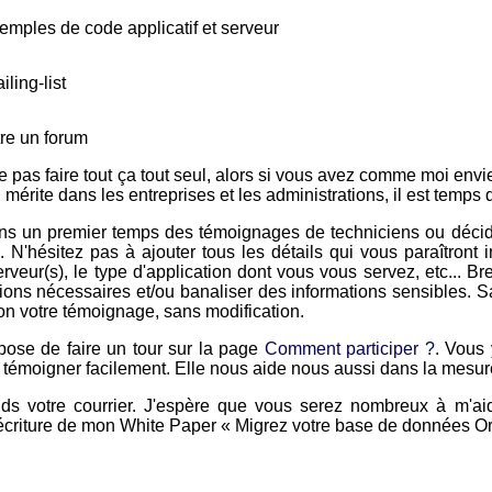
emples de code applicatif et serveur
ling-list
tre un forum
 pas faire tout ça tout seul, alors si vous avez comme moi envi
l mérite dans les entreprises et les administrations, il est temps
ans un premier temps des témoignages de techniciens ou décid
. N'hésitez pas à ajouter tous les détails qui vous paraîtront 
erveur(s), le type d'application dont vous vous servez, etc... Br
tions nécessaires et/ou banaliser des informations sensibles.
on votre témoignage, sans modification.
pose de faire un tour sur la page
Comment participer ?
. Vous 
 témoigner facilement. Elle nous aide nous aussi dans la mesur
tends votre courrier. J'espère que vous serez nombreux à m'a
'écriture de mon White Paper « Migrez votre base de données O