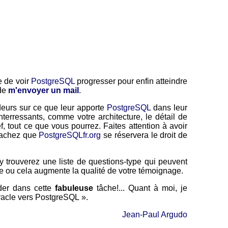
e de voir
PostgreSQL
progresser pour enfin atteindre
 de
m'envoyer un mail
.
eurs sur ce que leur apporte
PostgreSQL
dans leur
interressants, comme votre architecture, le détail de
ef, tout ce que vous pourrez. Faites attention à avoir
 Sachez que
PostgreSQLfr.org
se réservera le droit de
y trouverez une liste de questions-type qui peuvent
e ou cela augmente la qualité de votre témoignage.
ider dans cette
fabuleuse
tâche!... Quant à moi, je
racle vers PostgreSQL ».
Jean-Paul Argudo