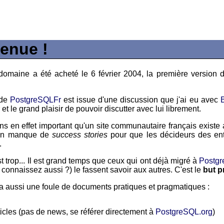
enue !
omaine a été acheté le 6 février 2004, la première version du
 de
PostgreSQLFr
est issue d'une discussion que j'ai eu avec
et le grand plaisir de pouvoir discutter avec lui librement.
s en effet important qu'un site communautaire français existe
'un manque de
success stories
pour que les décideurs des entr
.
st trop... Il est grand temps que ceux qui ont déjà migré à
Postg
 connaissez aussi ?) le fassent savoir aux autres. C'est le
but p
a aussi une foule de documents pratiques et pragmatiques :
ticles (pas de news, se référer directement à
PostgreSQL.org
)