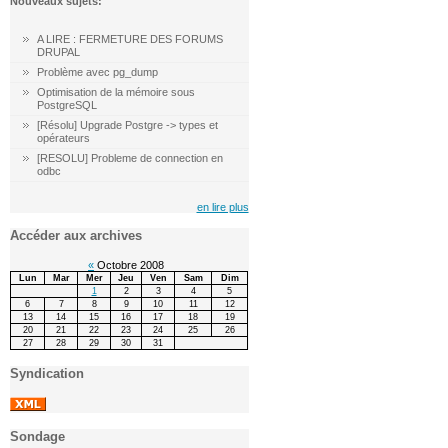
Nouveaux sujets:
A LIRE : FERMETURE DES FORUMS
DRUPAL
Problème avec pg_dump
Optimisation de la mémoire sous
PostgreSQL
[Résolu] Upgrade Postgre -> types et
opérateurs
[RESOLU] Probleme de connection en
odbc
en lire plus
Accéder aux archives
«
Octobre 2008
Lun
Mar
Mer
Jeu
Ven
Sam
Dim
1
2
3
4
5
6
7
8
9
10
11
12
13
14
15
16
17
18
19
20
21
22
23
24
25
26
27
28
29
30
31
Syndication
Sondage