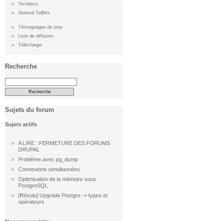
Techdocs
General TidBits
Témoignages de pros
Liste de diffusion
Télécharger
Recherche
Sujets du forum
Sujets actifs
A LIRE : FERMETURE DES FORUMS
DRUPAL
Problème avec pg_dump
Connexions simultannées
Optimisation de la mémoire sous
PostgreSQL
[Résolu] Upgrade Postgre -> types et
opérateurs