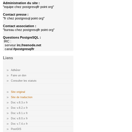
Administration du site :
"equipe chez postgresqlfr point org"
Contact presse :
"fr chez postgresql point org"
Contact association :
"bureau chez postgresqlfr point org"
Questions PostgreSQL :
IRC :
serveur
irc.freenode.net
canal
#postgresqlfr
Liens
Adhérer
Faire un don
Consulter les statuts
Site original
Site de traduction
Doc v.8.3.x fr
Doc v.8.2.x fr
Doc v.8.1.x fr
Doc v.8.0.x fr
Doc v.7.4.x fr
PostGIS